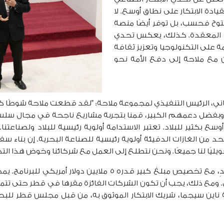
يادة الابتكار على نطاق أوسع. لا
فتوح فحسب، بل توفر أيضًا منصة
ة المعقدة. كذلك، يعكس تحدي
ئمة على التكنولوجيا وتعزيز ثقافة
 مع ملاحة إلى دفع الأمة نحو
، الرئيس التنفيذي لمجموعة ملاحة: "لقد قطعت ملاحة شوطًا كبيرً
 وبفضل دعمهم الكبير، قمنا بتجربة مشاريع ناجحة في مجال سلسل
 بكثير للبلاد. تعتبر الاستدامة أولوية رئيسية للبلاد ولصناعتنا. وت
طر الوطنية 2030، كما يعد الحد من الغازات الدفيئة أولوية رئيسية للصناعة البحري
يليًا لنا جميعًا. ونحن نتطلع إلى العمل مع شركائنا وخوض هذا الت
سيتم اختيار خمس شركات متميزة لكل تحدٍ، مع تخصيص مبلغ كبي
 ناين سيجما، شريك الابتكار الموثوق به، من قبل مجلس قطر للبحو