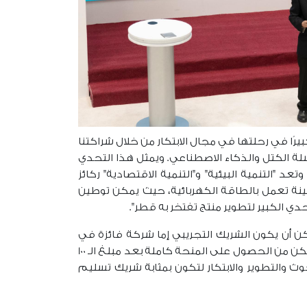
ا في رحلتها في مجال الابتكار من خلال شراكتنا
ة الكتل والذكاء الاصطناعي. ويمثل هذا التحدي
عد "التنمية البيئية" و"التنمية الاقتصادية" ركائز
ة. إن بناء سفينة تعمل بالطاقة الكهربائية، حيث يمكن توطين
حدي الكبير لتطوير منتج تفتخر به قطر".
ر قدره 5 ملايين دولار أمريكي للبرنامج. يمكن أن يكون الشريك التجريبي إما شركة فائزة في
تحدي الابتكار الصناعي أو جهات شريكة أخرى. ومع ذلك، يجب أن تكون الشركات الفائزة مقرها في قطر حتى تتمكن من الحصول على المنحة كاملة بعد مبلغ الـ 100
ث والتطوير والابتكار لتكون بمثابة شريك تسليم