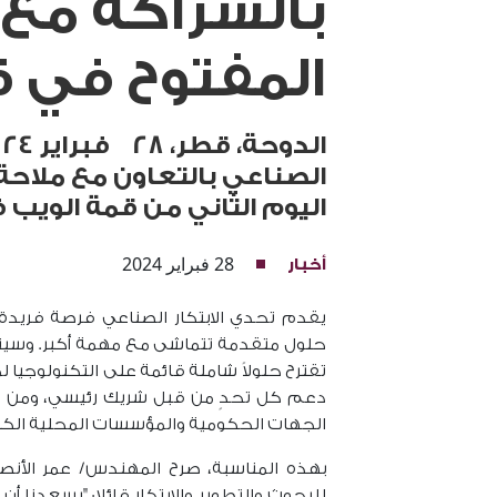
بالشراكة مع م
المفتوح في 
الصناعي بالتعاون مع ملاحة،
اليوم الثاني من قمة الويب
28 فبراير 2024
أخبار
يقدم تحدي الابتكار الصناعي فرصة فريدة
حلول متقدمة تتماشى مع مهمة أكبر. وسي
تقترح حلولاً شاملة قائمة على التكنولوجي
دعم كل تحدٍ من قبل شريك رئيسي، ومن ا
الجهات الحكومية والمؤسسات المحلية الك
بهذه المناسبة، صرح المهندس/ عمر الأنص
للبحوث والتطوير والابتكار قائلا: "يسعدنا أ