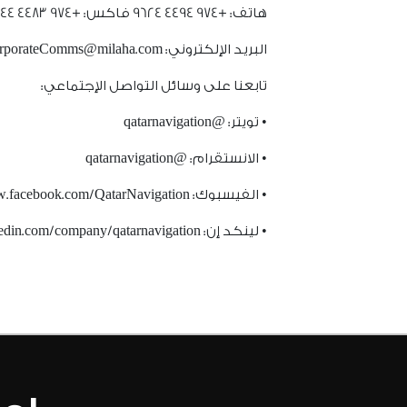
هاتف: +974 4494 9624 فاكس: +974 4483 3244
البريد الإلكتروني: CorporateComms@milaha.com
تابعنا على وسائل التواصل الإجتماعي:
• تويتر: @qatarnavigation
• الانستقرام: @qatarnavigation
• الفيسبوك: https://www.facebook.com/QatarNavigation/
• لينكد إن: https://www.linkedin.com/company/qatarnavigation/