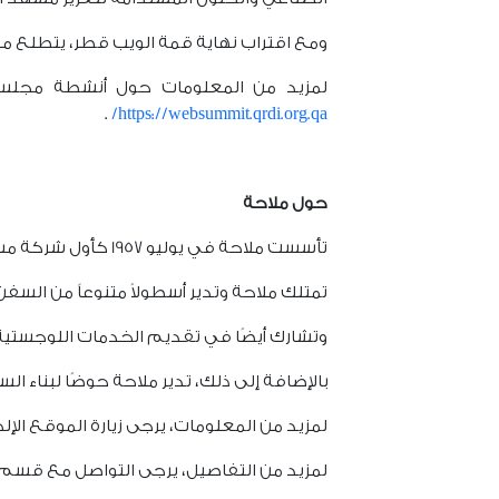
ومع اقتراب نهاية قمة الويب قطر، يتطلع مج
لمزيد من المعلومات حول أنشطة مجلس قطر للبحوث والتطو
.
https://websummit.qrdi.org.qa/
حول ملاحة
تأسست ملاحة في يوليو 1957 كأول شركة مساهمة عامة مسجلة في قطر، بالسجل التجاري رقم 1.
تمتلك ملاحة وتدير أسطولاً متنوعاً من السفن 
وتشارك أيضًا في تقديم الخدمات اللوجستي
بالإضافة إلى ذلك، تدير ملاحة حوضًا لبناء ا
لمزيد من المعلومات، يرجى زيارة الموقع الإلكتروني للشر
لمزيد من التفاصيل، يرجى التواصل مع قسم 