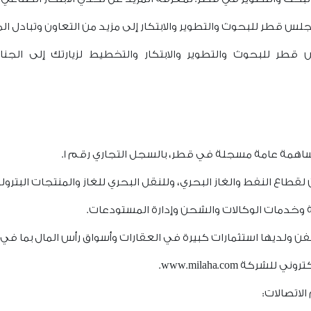
لس قطر للبحوث والتطوير والابتكار إلى مزيد من التعاون وتبادل ا
ير والابتكار والتخطيط لزيارتك إلى الجناح E201، يرجى زيارة الصفحة المخصصة لدين
لقطاع النفط والغاز البحري، وللنقل البحري للغاز والمنتجات البترول
ة وخدمات الوكالات والشحن وإدارة المستودعات.
لسفن ولديها استثمارات كبيرة في العقارات وأسواق رأس المال بما في 
كة www.milaha.com.
الاتصالات: