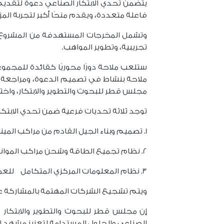
يتضمن تحدي الابتكار الصناعي دعوة لتقد
فاعلة متعددة، ويقدم منحًا أكبر لتجربة الم
وتشمل المخرجات المستهدفة من المشروع ت
تجريبية، وتطوير المواهب.
ستلعب ملاحة دورًا محوريًا كقائدة للمجمو
ملاحة بنشاط في تصميم الدعوة، ومراجعة الد
مجلس قطر للبحوث والتطوير والابتكار، واختي
توجد ثلاثة تحديات فرعية ضمن تحدي الابتكا
1. تصميم وبناء الجيل القادم من مراكب الميناء.
2. نظام تجميع الطاقة وشحن مراكب الموانئ الكهربائية.
3. نظام المعلومات المركزي المتكامل للعمليات البحرية.
ويتم تشجيع الشركات المهتمة بالمشاركة على
إن مجلس قطر للبحوث والتطوير والابتكار وش
الصناعي والحلول المستدامة لتعزيز مشهد ال