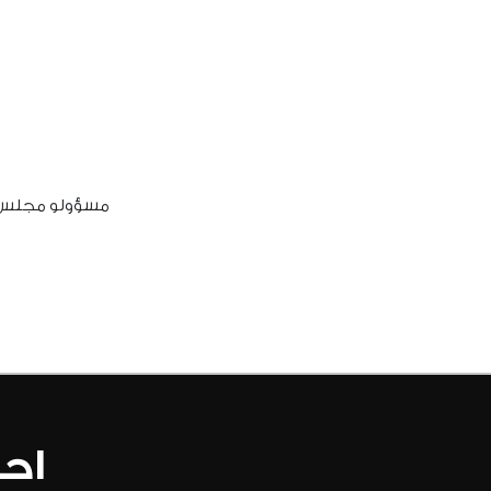
مسؤولو مجلس قط
احص