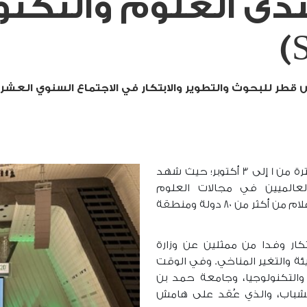
دى العلوم والتكنو
طر للبحوث والتطوير والابتكار في الاجتماع السنوي العشري
انعقد هذا المنتدى لمدة ثلاثة أيام في الفترة من 1 إلى 3 أكتوبر؛ حيث شهد
150 من القادة العالميين في مجالات العلوم
والتكنولوجيا وصنع السياسات والأعمال والإعلام من أكثر من 80 دولة ومنطقة
ار وفدا من ممثلين عن وزارة
لبيئة والتغير المناخي. وفي الوقت
التكنولوجيا، وجامعة حمد بن
لشباب، والذي عُقد على هامش