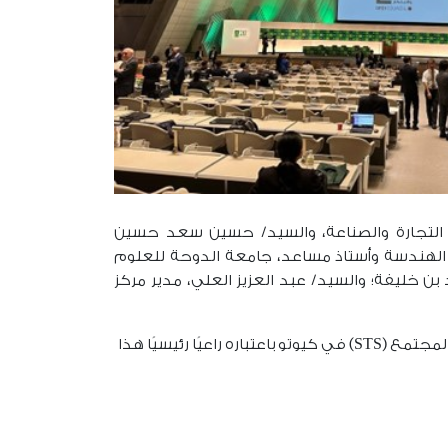
رة التجارة والصناعة، والسيد/ حسين سعد حسين
ي الهندسة وأستاذ مساعد، جامعة الدوحة للعلوم
ن خليفة؛ والسيد/ عبد العزيز العلي، مدير مركز
تقديم مجلس قطر للبحوث والتطوير والابتكار في الاجتماع السنوي العشرين لمنتدى العلوم والتكنولوجيا في المجتمع (STS) في كيوتو باعتباره راعيًا رئيسيًا هذا