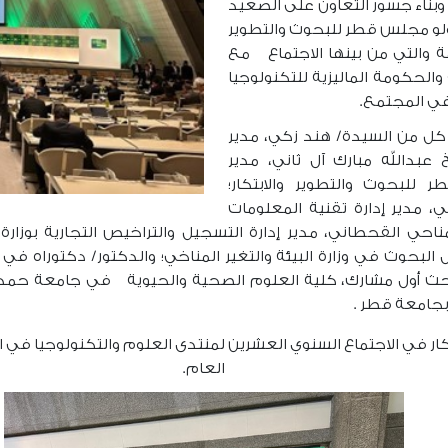
وبناء جسور التعاون على الصعيد
لو مجلس قطر للبحوث والتطوير
ة والتي من بينها الاجتماع مع
عة الصناعة والحكومة الماليزية للتكنولوجيا
في المجتمع.
كل من السيدة/ هند زكي، مدير
خ عبدالله مبارك آل ثاني، مدير
 للبحوث والتطوير والابتكار؛
، مدير إدارة تقنية المعلومات
ناحي القحطاني، مدير إدارة التسجيل والتراخيص التجارية بوزا
البحوث في وزارة البيئة والتغير المناخي؛ والدكتور/ دكتوراه ف
 باحث أول مشارك، كلية العلوم الصحية والحيوية في جامعة حمد ب
بجامعة قطر .
العام.