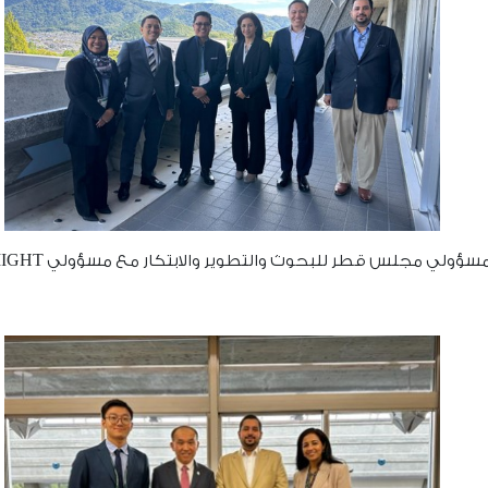
لي مجلس قطر للبحوث والتطوير والابتكار مع مسؤولي MIGHT خلال الجولة.